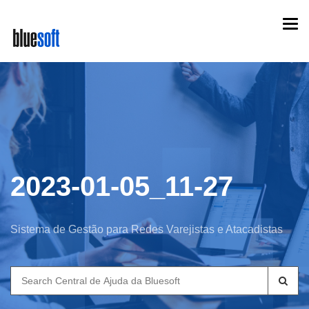
Skip
Togg
to
navi
main
content
2023-01-05_11-27
Sistema de Gestão para Redes Varejistas e Atacadistas
Search
for: