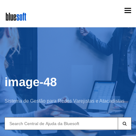
Skip
Togg
to
navi
main
content
image-48
Sistema de Gestão para Redes Varejistas e Atacadistas
Search
for: