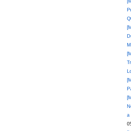
[
P
Q
[
D
M
[
T
L
[
P
[
N
a
0