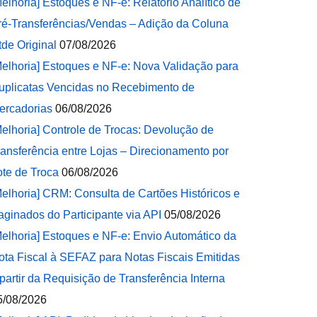
Melhoria] Estoques e NF-e: Relatório Analítico de
ré-Transferências/Vendas – Adição da Coluna
tde Original
07/08/2026
Melhoria] Estoques e NF-e: Nova Validação para
uplicatas Vencidas no Recebimento de
ercadorias
06/08/2026
Melhoria] Controle de Trocas: Devolução de
ransferência entre Lojas – Direcionamento por
ote de Troca
06/08/2026
Melhoria] CRM: Consulta de Cartões Históricos e
aginados do Participante via API
05/08/2026
Melhoria] Estoques e NF-e: Envio Automático da
ota Fiscal à SEFAZ para Notas Fiscais Emitidas
 partir da Requisição de Transferência Interna
5/08/2026