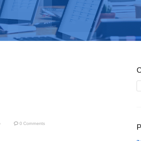
C
C
e
0 Comments
P