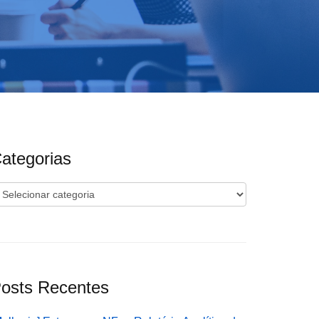
ategorias
ategorias
osts Recentes