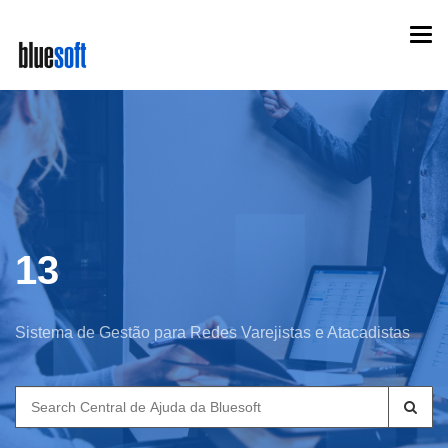
Skip
Togg
to
navi
main
content
13
Sistema de Gestão para Redes Varejistas e Atacadistas
Search
for: