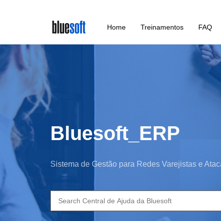
Skip
Home
Treinamentos
FAQ
to
main
content
Bluesoft_ERP
Sistema de Gestão para Redes Varejistas e Atac
Search
for: