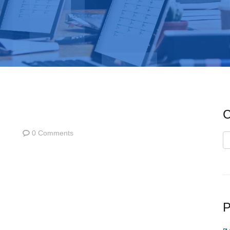
C
0 Comments
C
P