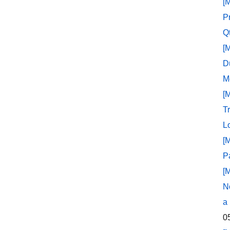
[
P
Q
[
D
M
[
T
L
[
P
[
N
a
0