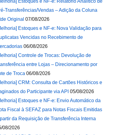
Melhoria] Estoques e NF-e: Relatório Analítico de
ré-Transferências/Vendas – Adição da Coluna
tde Original
07/08/2026
Melhoria] Estoques e NF-e: Nova Validação para
uplicatas Vencidas no Recebimento de
ercadorias
06/08/2026
Melhoria] Controle de Trocas: Devolução de
ransferência entre Lojas – Direcionamento por
ote de Troca
06/08/2026
Melhoria] CRM: Consulta de Cartões Históricos e
aginados do Participante via API
05/08/2026
Melhoria] Estoques e NF-e: Envio Automático da
ota Fiscal à SEFAZ para Notas Fiscais Emitidas
 partir da Requisição de Transferência Interna
5/08/2026