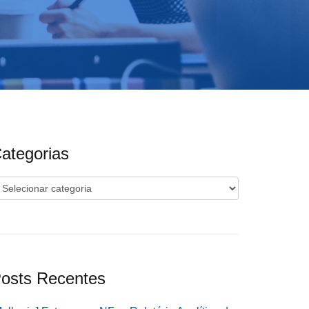
ategorias
ategorias
osts Recentes