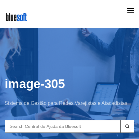
Skip
Togg
to
navi
main
content
image-305
Sistema de Gestão para Redes Varejistas e Atacadistas
Search
for: