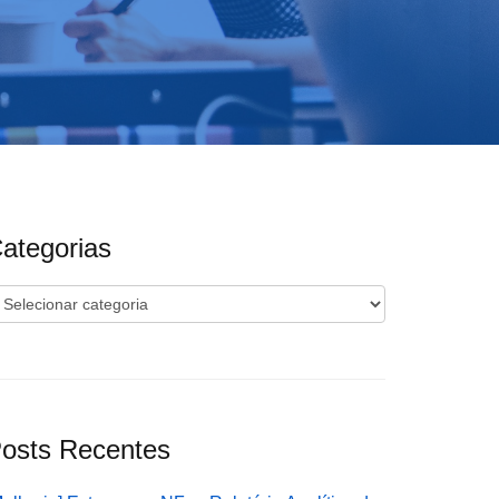
ategorias
ategorias
osts Recentes