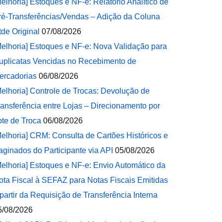
Melhoria] Estoques e NF-e: Relatório Analítico de
ré-Transferências/Vendas – Adição da Coluna
tde Original
07/08/2026
Melhoria] Estoques e NF-e: Nova Validação para
uplicatas Vencidas no Recebimento de
ercadorias
06/08/2026
Melhoria] Controle de Trocas: Devolução de
ransferência entre Lojas – Direcionamento por
ote de Troca
06/08/2026
Melhoria] CRM: Consulta de Cartões Históricos e
aginados do Participante via API
05/08/2026
Melhoria] Estoques e NF-e: Envio Automático da
ota Fiscal à SEFAZ para Notas Fiscais Emitidas
 partir da Requisição de Transferência Interna
5/08/2026