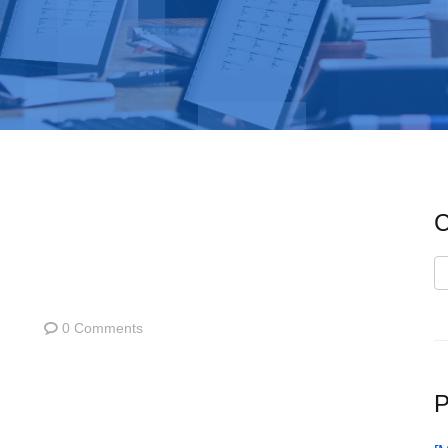
C
C
0 Comments
P