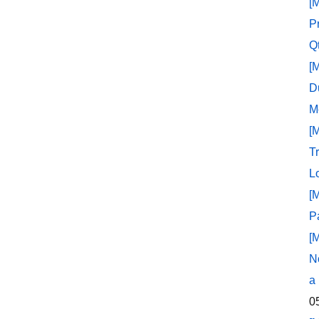
[
P
Q
[
D
M
[
T
L
[
P
[
N
a
0