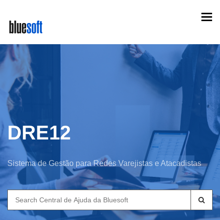
Skip
Togg
to
navi
main
content
DRE12
Sistema de Gestão para Redes Varejistas e Atacadistas
Search
for: