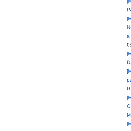
[
P
[
N
a
0
[
D
[
p
R
[
C
M
[