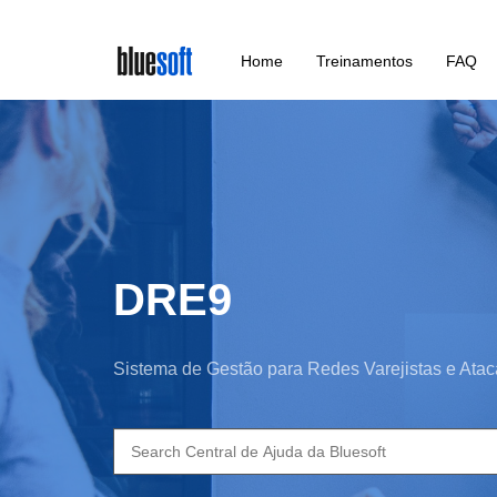
Skip
Home
Treinamentos
FAQ
to
main
content
DRE9
Sistema de Gestão para Redes Varejistas e Atac
Search
for: