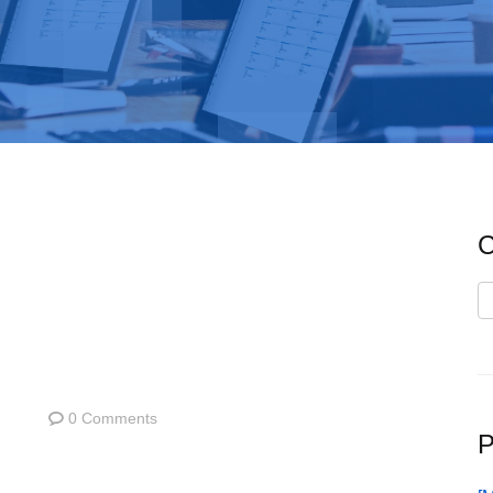
C
C
0 Comments
P