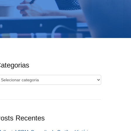
ategorias
ategorias
osts Recentes