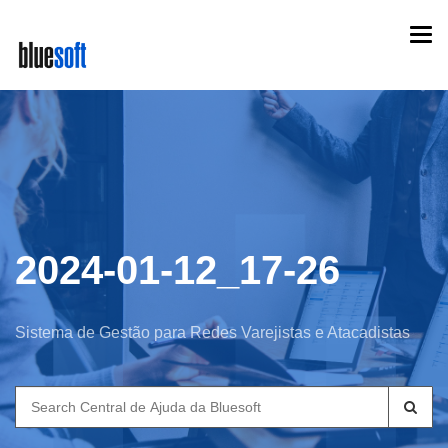
Skip
Togg
to
navi
main
content
2024-01-12_17-26
Sistema de Gestão para Redes Varejistas e Atacadistas
Search
for: