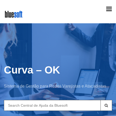
Skip
Togg
to
navi
main
content
Curva – OK
Sistema de Gestão para Redes Varejistas e Atacadistas
Search
for: