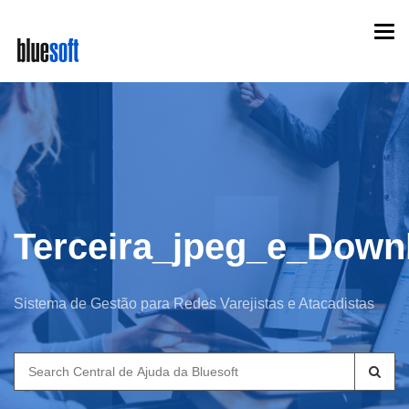
Skip
Togg
to
navi
main
content
Terceira_jpeg_e_Down
Sistema de Gestão para Redes Varejistas e Atacadistas
Search
for: