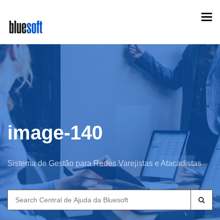
Skip
Togg
to
navi
main
content
image-140
Sistema de Gestão para Redes Varejistas e Atacadistas
Search
for: