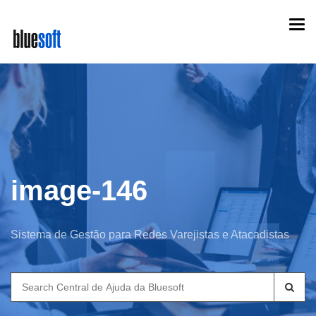
Skip
Togg
to
navi
main
content
image-146
Sistema de Gestão para Redes Varejistas e Atacadistas
Search
for: