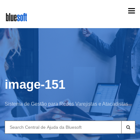
Skip
Togg
to
navi
main
content
image-151
Sistema de Gestão para Redes Varejistas e Atacadistas
Search
for: