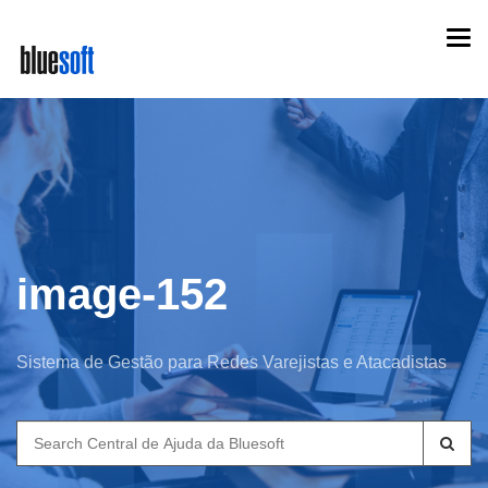
Skip
Togg
to
navi
main
content
image-152
Sistema de Gestão para Redes Varejistas e Atacadistas
Search
for: