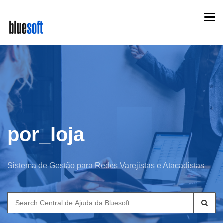
Skip
Togg
to
navi
main
content
por_loja
Sistema de Gestão para Redes Varejistas e Atacadistas
Search
for: