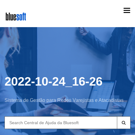
Skip
Togg
to
navi
main
content
2022-10-24_16-26
Sistema de Gestão para Redes Varejistas e Atacadistas
Search
for: