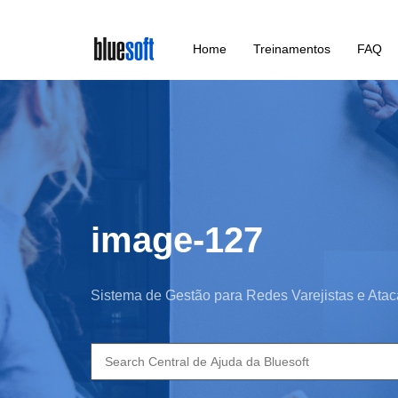
Skip
Home
Treinamentos
FAQ
to
main
content
image-127
Sistema de Gestão para Redes Varejistas e Atac
Search
for: