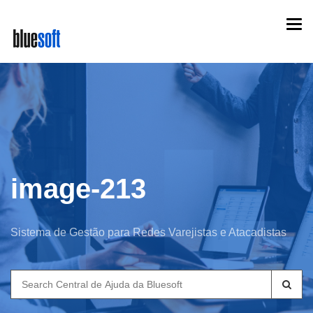
Skip
Togg
to
navi
main
content
image-213
Sistema de Gestão para Redes Varejistas e Atacadistas
Search
for: