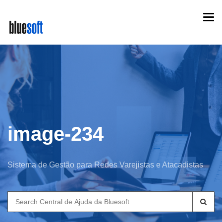
Skip
Togg
to
navi
main
content
image-234
Sistema de Gestão para Redes Varejistas e Atacadistas
Search
for: