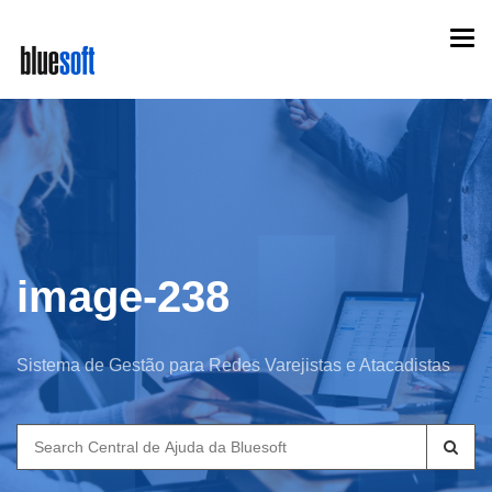
Skip
Togg
to
navi
main
content
image-238
Sistema de Gestão para Redes Varejistas e Atacadistas
Search
for: