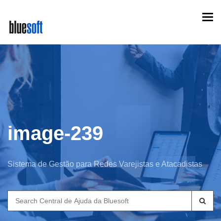
Skip
Togg
to
navi
main
content
image-239
Sistema de Gestão para Redes Varejistas e Atacadistas
Search
for: