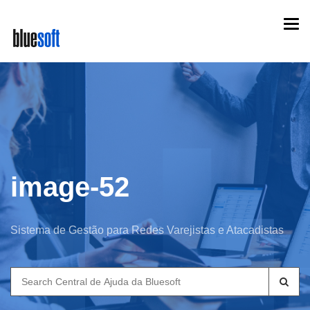
Skip
Togg
to
navi
main
content
image-52
Sistema de Gestão para Redes Varejistas e Atacadistas
Search
for: