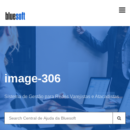
Skip
Togg
to
navi
main
content
image-306
Sistema de Gestão para Redes Varejistas e Atacadistas
Search
for: