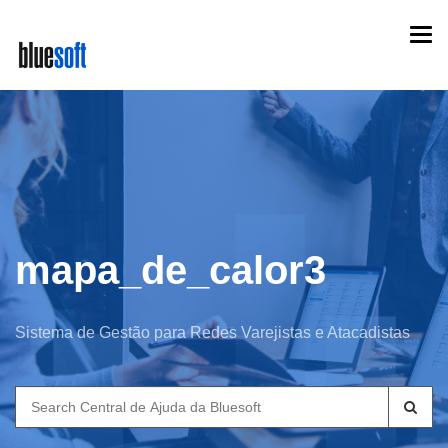
Skip
Togg
to
navi
main
content
mapa_de_calor3
Sistema de Gestão para Redes Varejistas e Atacadistas
Search
for: