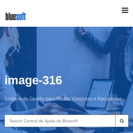
Skip
Togg
to
navi
main
content
image-316
Sistema de Gestão para Redes Varejistas e Atacadistas
Search
for: