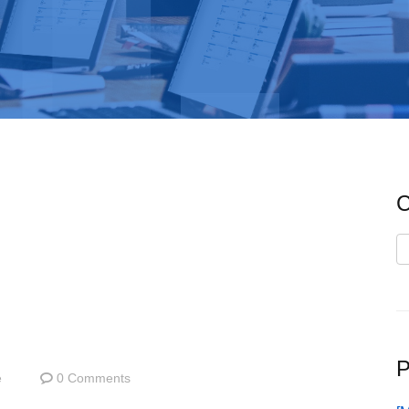
C
C
P
e
0 Comments