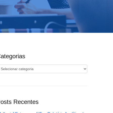
ategorias
ategorias
osts Recentes