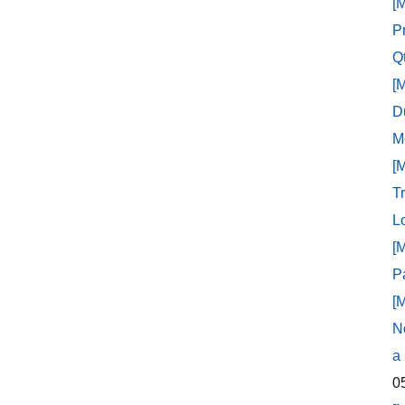
[
P
Q
[
D
M
[
T
L
[
P
[
N
a
0