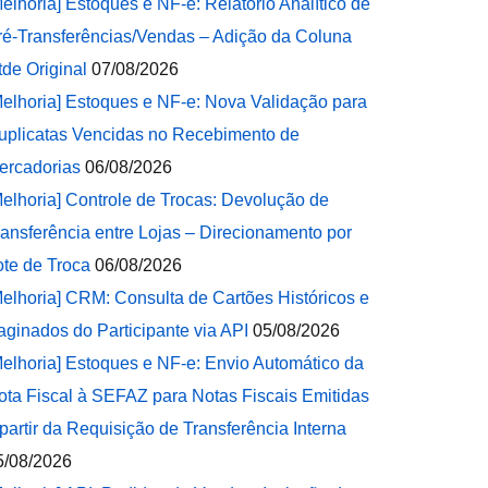
Melhoria] Estoques e NF-e: Relatório Analítico de
ré-Transferências/Vendas – Adição da Coluna
tde Original
07/08/2026
Melhoria] Estoques e NF-e: Nova Validação para
uplicatas Vencidas no Recebimento de
ercadorias
06/08/2026
Melhoria] Controle de Trocas: Devolução de
ransferência entre Lojas – Direcionamento por
ote de Troca
06/08/2026
Melhoria] CRM: Consulta de Cartões Históricos e
aginados do Participante via API
05/08/2026
Melhoria] Estoques e NF-e: Envio Automático da
ota Fiscal à SEFAZ para Notas Fiscais Emitidas
 partir da Requisição de Transferência Interna
5/08/2026