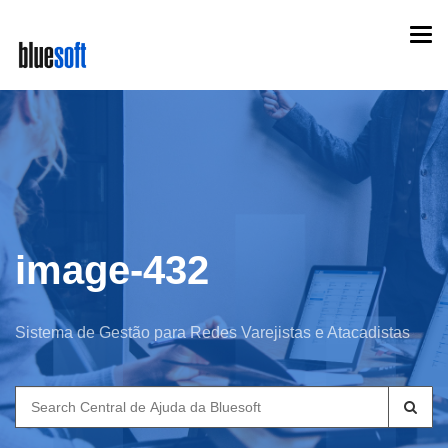
Skip
Togg
to
navi
main
content
image-432
Sistema de Gestão para Redes Varejistas e Atacadistas
Search
for: