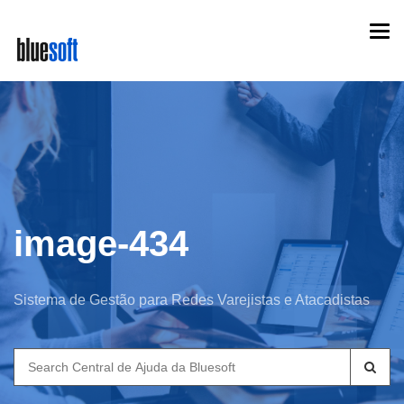
Skip
Togg
to
navi
main
content
image-434
Sistema de Gestão para Redes Varejistas e Atacadistas
Search
for: