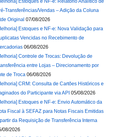
Melhoria] Estoques e NF-e: Relatório Analítico de
ré-Transferências/Vendas – Adição da Coluna
tde Original
07/08/2026
Melhoria] Estoques e NF-e: Nova Validação para
uplicatas Vencidas no Recebimento de
ercadorias
06/08/2026
Melhoria] Controle de Trocas: Devolução de
ransferência entre Lojas – Direcionamento por
ote de Troca
06/08/2026
Melhoria] CRM: Consulta de Cartões Históricos e
aginados do Participante via API
05/08/2026
Melhoria] Estoques e NF-e: Envio Automático da
ota Fiscal à SEFAZ para Notas Fiscais Emitidas
 partir da Requisição de Transferência Interna
5/08/2026