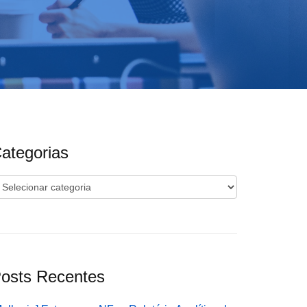
ategorias
ategorias
osts Recentes