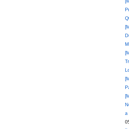
[
P
Q
[
D
M
[
T
L
[
P
[
N
a
0