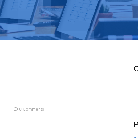
C
C
0 Comments
P