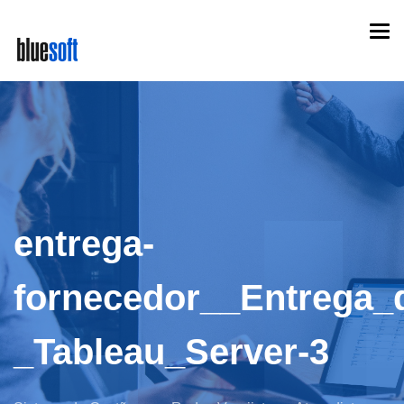
Skip
Togg
to
navi
main
content
entrega-
fornecedor__Entrega_
_Tableau_Server-3