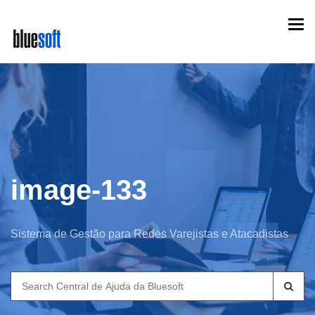
Skip
Togg
to
navi
main
content
image-133
Sistema de Gestão para Redes Varejistas e Atacadistas
Search
for: