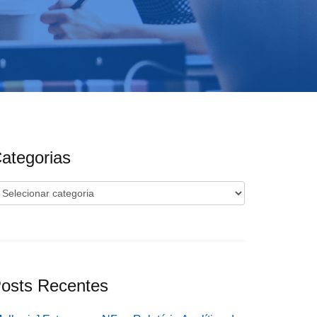
ategorias
ategorias
osts Recentes