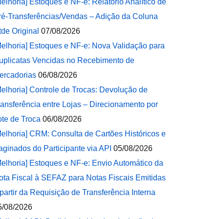
Melhoria] Estoques e NF-e: Relatório Analítico de
ré-Transferências/Vendas – Adição da Coluna
tde Original
07/08/2026
Melhoria] Estoques e NF-e: Nova Validação para
uplicatas Vencidas no Recebimento de
ercadorias
06/08/2026
Melhoria] Controle de Trocas: Devolução de
ransferência entre Lojas – Direcionamento por
ote de Troca
06/08/2026
Melhoria] CRM: Consulta de Cartões Históricos e
aginados do Participante via API
05/08/2026
Melhoria] Estoques e NF-e: Envio Automático da
ota Fiscal à SEFAZ para Notas Fiscais Emitidas
 partir da Requisição de Transferência Interna
5/08/2026