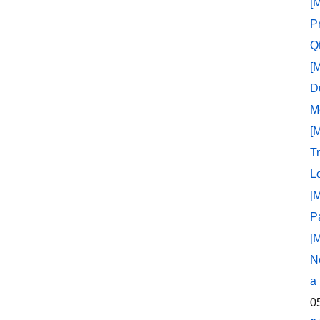
[
P
Q
[
D
M
[
T
L
[
P
[
N
a
0