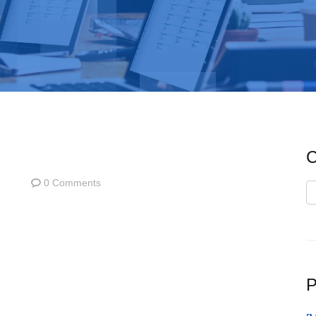
C
0 Comments
C
P