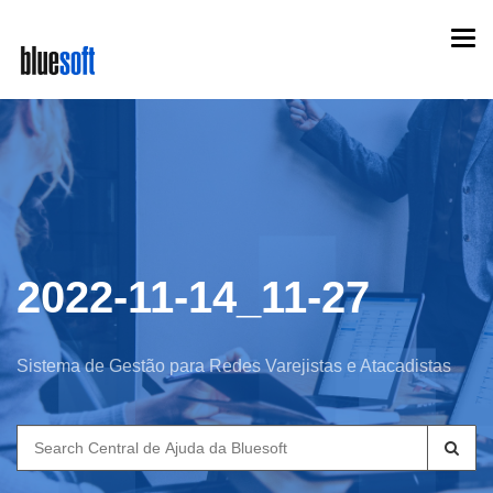
Skip
Togg
to
navi
main
content
2022-11-14_11-27
Sistema de Gestão para Redes Varejistas e Atacadistas
Search
for: