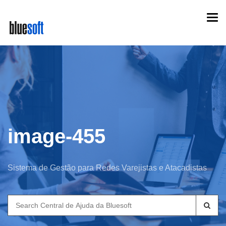
Skip
Togg
to
navi
main
content
image-455
Sistema de Gestão para Redes Varejistas e Atacadistas
Search
for: