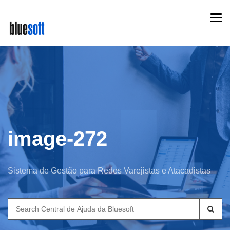
Skip
Togg
to
navi
main
content
image-272
Sistema de Gestão para Redes Varejistas e Atacadistas
Search
for: