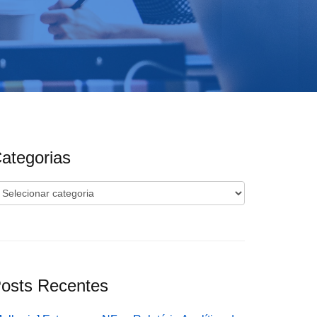
ategorias
ategorias
osts Recentes