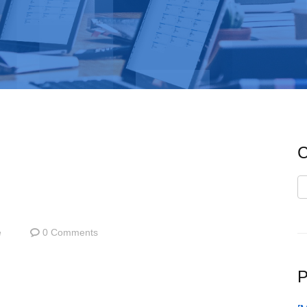
C
C
e
0 Comments
P