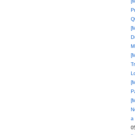
[
P
Q
[
D
M
[
T
L
[
P
[
N
a
0