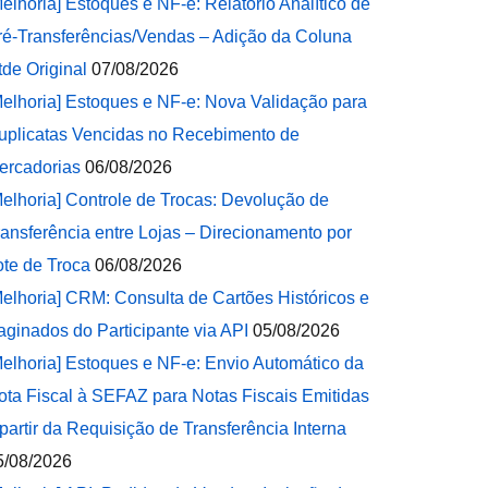
Melhoria] Estoques e NF-e: Relatório Analítico de
ré-Transferências/Vendas – Adição da Coluna
tde Original
07/08/2026
Melhoria] Estoques e NF-e: Nova Validação para
uplicatas Vencidas no Recebimento de
ercadorias
06/08/2026
Melhoria] Controle de Trocas: Devolução de
ransferência entre Lojas – Direcionamento por
ote de Troca
06/08/2026
Melhoria] CRM: Consulta de Cartões Históricos e
aginados do Participante via API
05/08/2026
Melhoria] Estoques e NF-e: Envio Automático da
ota Fiscal à SEFAZ para Notas Fiscais Emitidas
 partir da Requisição de Transferência Interna
5/08/2026