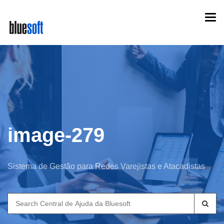
Skip
Togg
to
navi
main
content
image-279
Sistema de Gestão para Redes Varejistas e Atacadistas
Search
for: