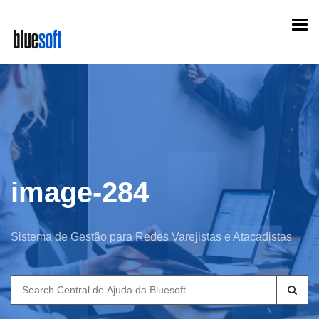
Skip
Togg
to
navi
main
content
image-284
Sistema de Gestão para Redes Varejistas e Atacadistas
Search
for: