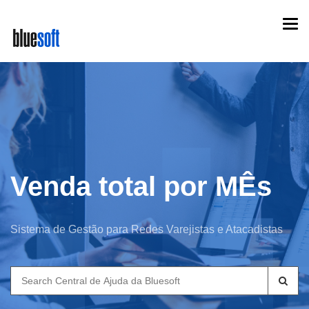
Skip
Togg
to
navi
main
content
Venda total por MÊs
Sistema de Gestão para Redes Varejistas e Atacadistas
Search
for: