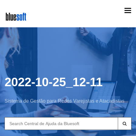
Skip
Togg
to
navi
main
content
2022-10-25_12-11
Sistema de Gestão para Redes Varejistas e Atacadistas
Search
for: