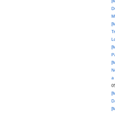
[
D
M
[
T
L
[
P
[
N
a
0
[
D
[