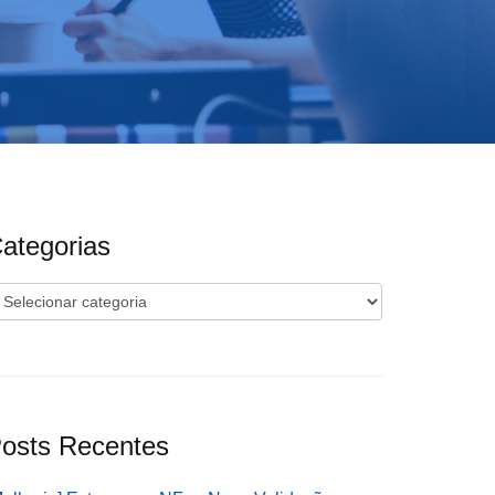
ategorias
ategorias
osts Recentes