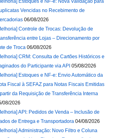
Melhoria] Estoques e NF-e: Nova Validação para
uplicatas Vencidas no Recebimento de
ercadorias
06/08/2026
Melhoria] Controle de Trocas: Devolução de
ransferência entre Lojas – Direcionamento por
ote de Troca
06/08/2026
Melhoria] CRM: Consulta de Cartões Históricos e
aginados do Participante via API
05/08/2026
Melhoria] Estoques e NF-e: Envio Automático da
ota Fiscal à SEFAZ para Notas Fiscais Emitidas
 partir da Requisição de Transferência Interna
5/08/2026
Melhoria] API: Pedidos de Venda – Inclusão de
ados de Entrega e Transportadora
04/08/2026
Melhoria] Administração: Novo Filtro e Coluna