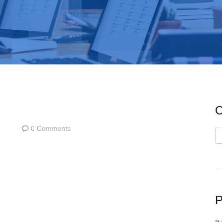
C
0 Comments
C
P