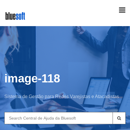
Skip
Togg
to
navi
main
content
image-118
Sistema de Gestão para Redes Varejistas e Atacadistas
Search
for: