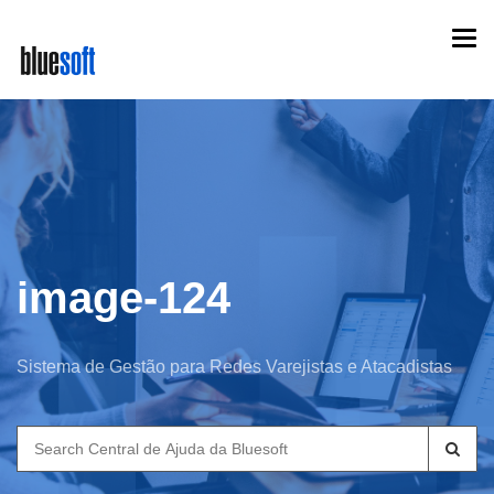
Skip
Togg
to
navi
main
content
image-124
Sistema de Gestão para Redes Varejistas e Atacadistas
Search
for: