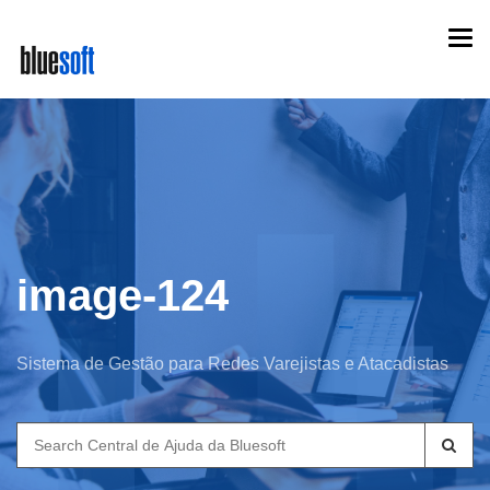
Skip
Togg
to
navi
main
content
image-124
Sistema de Gestão para Redes Varejistas e Atacadistas
Search
for: