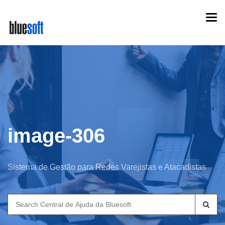
Skip
Togg
to
navi
main
content
image-306
Sistema de Gestão para Redes Varejistas e Atacadistas
Search
for: