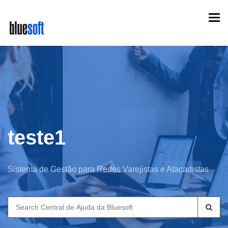
Skip
Togg
to
navi
main
content
teste1
Sistema de Gestão para Redes Varejistas e Atacadistas
Search
for: