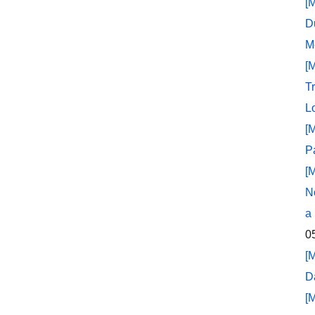
[
D
M
[
T
L
[
P
[
N
a
0
[
D
[