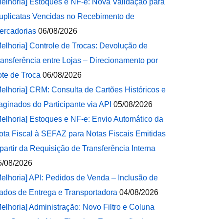
Melhoria] Estoques e NF-e: Nova Validação para
uplicatas Vencidas no Recebimento de
ercadorias
06/08/2026
Melhoria] Controle de Trocas: Devolução de
ransferência entre Lojas – Direcionamento por
ote de Troca
06/08/2026
Melhoria] CRM: Consulta de Cartões Históricos e
aginados do Participante via API
05/08/2026
Melhoria] Estoques e NF-e: Envio Automático da
ota Fiscal à SEFAZ para Notas Fiscais Emitidas
 partir da Requisição de Transferência Interna
5/08/2026
Melhoria] API: Pedidos de Venda – Inclusão de
ados de Entrega e Transportadora
04/08/2026
Melhoria] Administração: Novo Filtro e Coluna