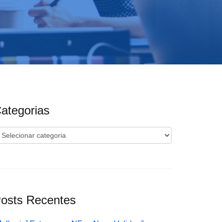
ategorias
ategorias
osts Recentes