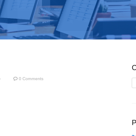
C
e
0 Comments
C
P