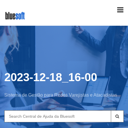
Skip
Togg
to
navi
main
content
2023-12-18_16-00
Sistema de Gestão para Redes Varejistas e Atacadistas
Search
for: